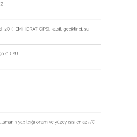
OZ
2O (HEMİHİDRAT GİPS), kalsit, geciktirici, su
50 GR SU
ulamanın yapıldığı ortam ve yüzey ısısı en az 5°C