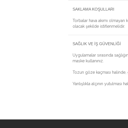
SAKLAMA KOŞULLARI
Torbalar hava akımı olmayan ku
olacak şekilde istiflenmelidir.
SAĞLIK VE İŞ GÜVENLİĞİ
Uygulamalar sırasında sağlığın
maske kullanınız.
Tozun göze kaçması halinde, gö
Yanlışlıkla alçının yutulması ha