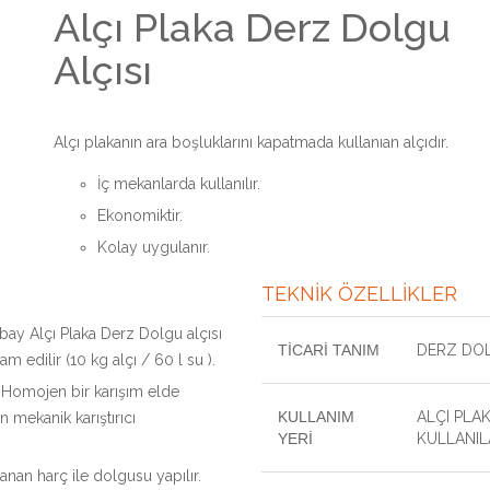
Alçı Plaka Derz Dolgu
Alçısı
Alçı plakanın ara boşluklarını kapatmada kullanıan alçıdır.
İç mekanlarda kullanılır.
Ekonomiktir.
Kolay uygulanır.
TEKNİK ÖZELLİKLER
bay Alçı Plaka Derz Dolgu alçısı
TİCARİ TANIM
DERZ DOL
m edilir (10 kg alçı / 60 l su ).
. Homojen bir karışım elde
KULLANIM
ALÇI PLA
in mekanik karıştırıcı
YERİ
KULLANIL
lanan harç ile dolgusu yapılır.