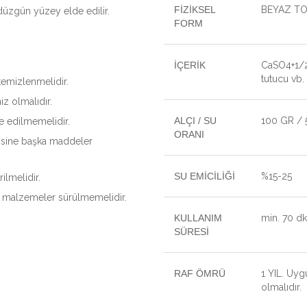
FİZİKSEL
BEYAZ T
e düzgün yüzey elde edilir.
FORM
İÇERİK
CaSO4+1/2H
tutucu vb.
emizlenmelidir.
z olmalıdır.
ALÇI / SU
100 GR / 
ve edilmemelidir.
ORANI
erisine başka maddeler
SU EMİCİLİĞİ
%15-25
lmelidir.
k malzemeler sürülmemelidir.
KULLANIM
min. 70 dk
SÜRESİ
RAF ÖMRÜ
1 YIL. Uyg
olmalıdır.