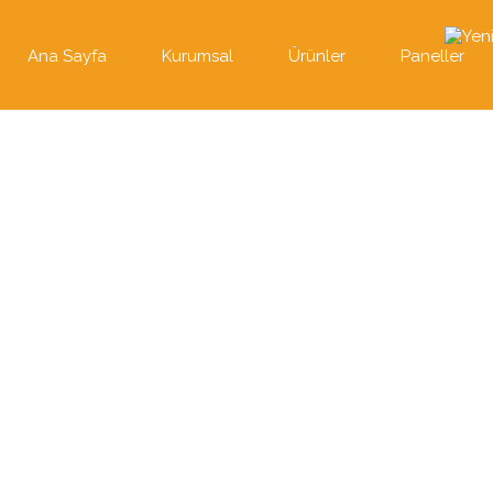
Ana Sayfa
Kurumsal
Ürünler
Paneller
Alçı Plaka Derz Dolgu Alçıs